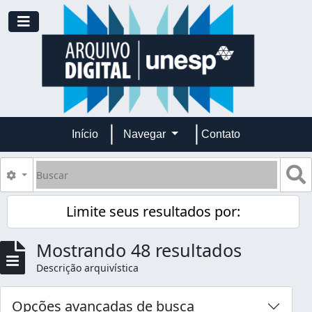
Skip to main content
Toggle navigation
Início
Navegar
Contato
Buscar
B
Opções de busca
Limite seus resultados por:
Mostrando 48 resultados
Descrição arquivística
Opções avançadas de busca