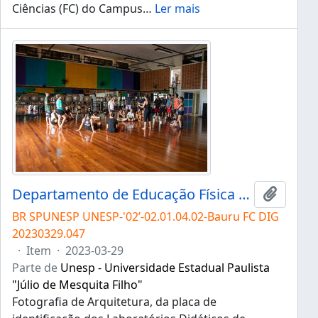
Ciências (FC) do Campus
…
Ler mais
Departamento de Educação Física da FC
Adicion
BR SPUNESP UNESP-'02’-02.01.04.02-Bauru FC DIG
20230329.047
·
Item
·
2023-03-29
Parte de
Unesp - Universidade Estadual Paulista
"Júlio de Mesquita Filho"
Fotografia de Arquitetura, da placa de