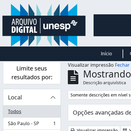
Skip to main content
Início
Visualizar impressão
Fechar
Limite seus
Mostrando 
resultados por:
Descrição arquivística
Remover filtro:
Somente descrições em nível s
Local
Todos
Opções avançadas de
São Paulo - SP
1
, 1 resultados
Visualizar impressão
V