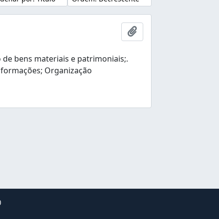
Adicionar a área de tr
e bens materiais e patrimoniais;.
nformações; Organização
0