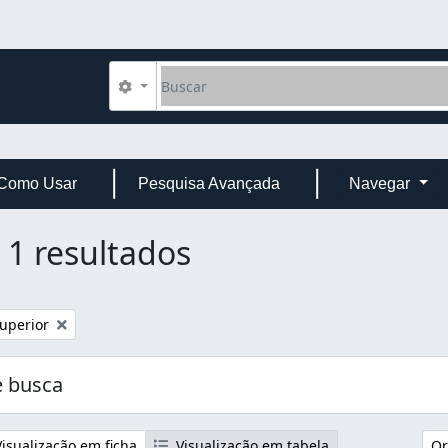
Buscar
Opções de busca
Como Usar
Pesquisa Avançada
Navegar
1 resultados
uperior
 busca
isualização em ficha
Visualização em tabela
Or