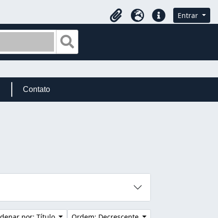
Entrar
Área de Transferência
Idioma
Atalhos
Busque na página de navegação
Contato
denar por: Título
Ordem: Decrescente