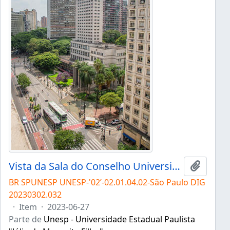
Vista da Sala do Conselho Universitário
Adicion
BR SPUNESP UNESP-'02’-02.01.04.02-São Paulo DIG
20230302.032
·
Item
·
2023-06-27
Parte de
Unesp - Universidade Estadual Paulista