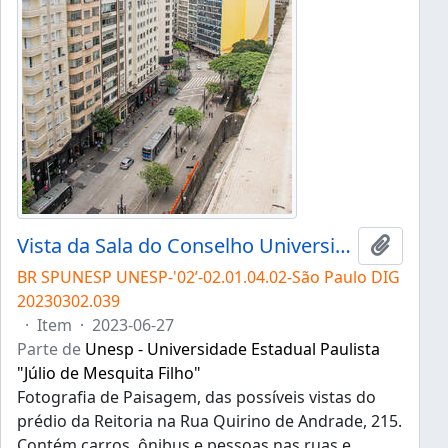
Vista da Sala do Conselho Universitário
Adicion
BR SPUNESP UNESP-'02’-02.01.04.02-São Paulo DIG
20230302.039
·
Item
·
2023-06-27
Parte de
Unesp - Universidade Estadual Paulista
"Júlio de Mesquita Filho"
Fotografia de Paisagem, das possíveis vistas do
prédio da Reitoria na Rua Quirino de Andrade, 215.
Contém carros, ônibus e pessoas nas ruas e