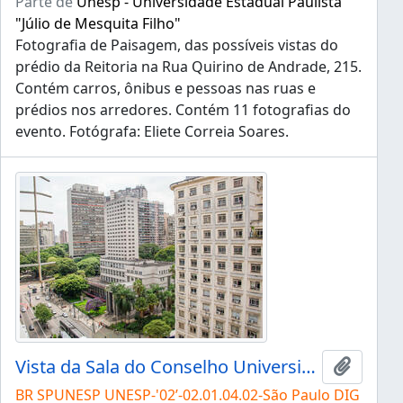
Parte de
Unesp - Universidade Estadual Paulista
"Júlio de Mesquita Filho"
Fotografia de Paisagem, das possíveis vistas do
prédio da Reitoria na Rua Quirino de Andrade, 215.
Contém carros, ônibus e pessoas nas ruas e
prédios nos arredores. Contém 11 fotografias do
evento. Fotógrafa: Eliete Correia Soares.
Vista da Sala do Conselho Universitário
Adicion
BR SPUNESP UNESP-'02’-02.01.04.02-São Paulo DIG