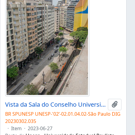
Vista da Sala do Conselho Universitário
Adicion
BR SPUNESP UNESP-'02’-02.01.04.02-São Paulo DIG
20230302.035
·
Item
·
2023-06-27