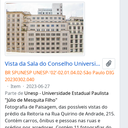
Vista da Sala do Conselho Universitário
Adicion
BR SPUNESP UNESP-'02’-02.01.04.02-São Paulo DIG
20230302.040
·
Item
·
2023-06-27
Parte de
Unesp - Universidade Estadual Paulista
"Júlio de Mesquita Filho"
Fotografia de Paisagem, das possíveis vistas do
prédio da Reitoria na Rua Quirino de Andrade, 215.
Contém carros, ônibus e pessoas nas ruas e
prédios nos arredores. Contém 11 fotografias do