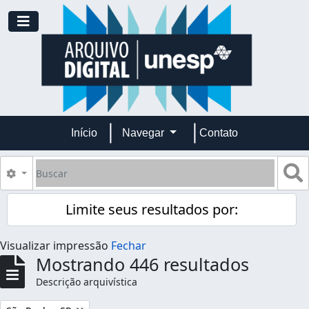
Skip to main content
Toggle navigation
Início
Navegar
Contato
Buscar
B
Opções de busca
Limite seus resultados por:
Visualizar impressão
Fechar
Mostrando 446 resultados
Descrição arquivística