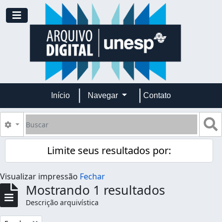
Skip to main content
Toggle navigation
Início
Navegar
Contato
Buscar
B
Opções de busca
Limite seus resultados por:
Visualizar impressão
Fechar
Mostrando 1 resultados
Descrição arquivística