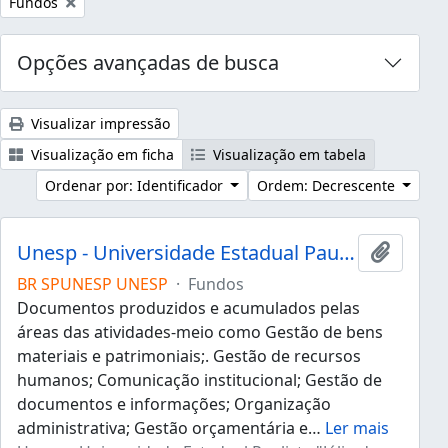
Remover filtro:
Fundos
Opções avançadas de busca
Visualizar impressão
Visualização em ficha
Visualização em tabela
Ordenar por: Identificador
Ordem: Decrescente
Unesp - Universidade Estadual Paulista "Júlio de Mesquita Filho"
Adicion
BR SPUNESP UNESP
·
Fundos
Documentos produzidos e acumulados pelas
áreas das atividades-meio como Gestão de bens
materiais e patrimoniais;. Gestão de recursos
humanos; Comunicação institucional; Gestão de
documentos e informações; Organização
administrativa; Gestão orçamentária e
…
Ler mais