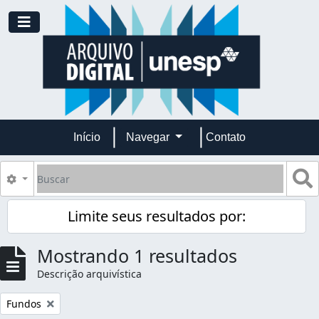
Skip to main content
Toggle navigation
Início
Navegar
Contato
Buscar
B
Opções de busca
Limite seus resultados por:
Mostrando 1 resultados
Descrição arquivística
Remover filtro:
Fundos