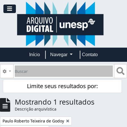
Skip to main content
Toggle navigation
Início
Navegar
Contato
Buscar
B
Opções de busca
Limite seus resultados por:
Mostrando 1 resultados
Descrição arquivística
Remover filtro:
Paulo Roberto Teixeira de Godoy