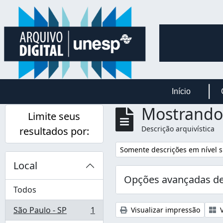
Skip to main content
Início
Mostrando 
Limite seus
Descrição arquivística
resultados por:
Remover filtro:
Somente descrições em nível s
Local
Opções avançadas de
Todos
São Paulo - SP
1
Visualizar impressão
V
, 1 resultados