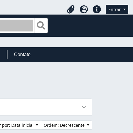
Entrar
Área de Transferência
Idioma
Atalhos
Busque na página de navegação
Contato
 por: Data inicial
Ordem: Decrescente