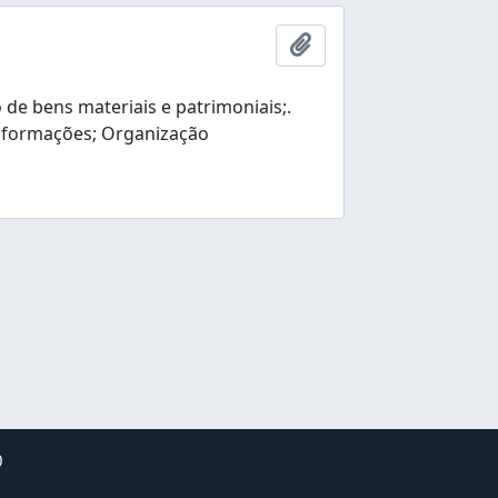
Adicionar a área de tr
e bens materiais e patrimoniais;.
nformações; Organização
0