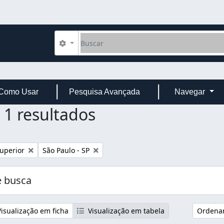
Buscar
Opções de busca
Como Usar
Pesquisa Avançada
Navegar
1 resultados
Remover filtro:
uperior
São Paulo - SP
 busca
isualização em ficha
Visualização em tabela
Ordenar