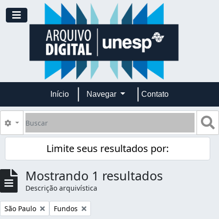
Skip to main content
Toggle navigation
Início
Navegar
Contato
Buscar
B
Opções de busca
Limite seus resultados por:
Mostrando 1 resultados
Descrição arquivística
Remover filtro:
Remover filtro:
São Paulo
Fundos