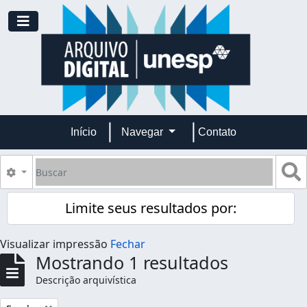
Skip to main content
Toggle navigation
Início
Navegar
Contato
Buscar
B
Opções de busca
Limite seus resultados por:
Visualizar impressão
Fechar
Mostrando 1 resultados
Descrição arquivística