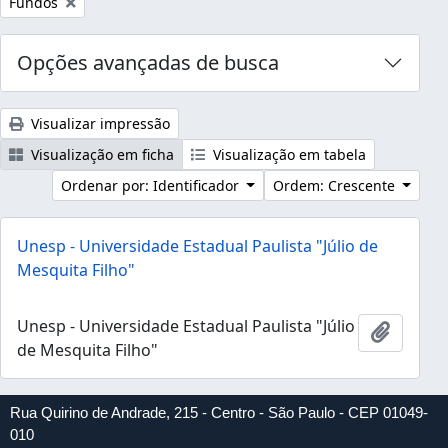
Remover filtro:
Fundos
Opções avançadas de busca
Visualizar impressão
Visualização em ficha
Visualização em tabela
Ordenar por: Identificador
Ordem: Crescente
Unesp - Universidade Estadual Paulista "Júlio de
Mesquita Filho"
Unesp - Universidade Estadual Paulista "Júlio
Adicion
de Mesquita Filho"
Rua Quirino de Andrade, 215 - Centro - São Paulo - CEP 01049-
010