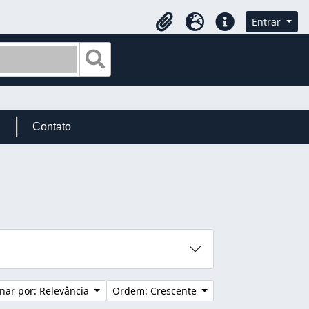
Entrar
Área de Transferência
Idioma
Atalhos
Busque na página de navegação
Contato
nar por: Relevância
Ordem: Crescente