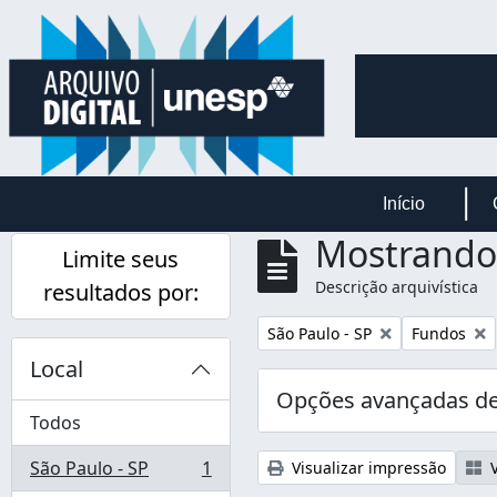
Skip to main content
Início
Mostrando 
Limite seus
Descrição arquivística
resultados por:
Remover filtro:
Remover fil
São Paulo - SP
Fundos
Local
Opções avançadas de
Todos
São Paulo - SP
1
Visualizar impressão
V
, 1 resultados