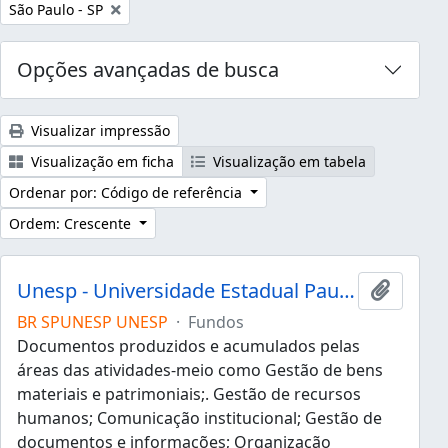
Remover filtro:
São Paulo - SP
Opções avançadas de busca
Visualizar impressão
Visualização em ficha
Visualização em tabela
Ordenar por: Código de referência
Ordem: Crescente
Unesp - Universidade Estadual Paulista "Júlio de Mesquita Filho"
Adicion
BR SPUNESP UNESP
·
Fundos
Documentos produzidos e acumulados pelas
áreas das atividades-meio como Gestão de bens
materiais e patrimoniais;. Gestão de recursos
humanos; Comunicação institucional; Gestão de
documentos e informações; Organização