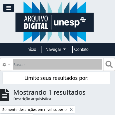
Skip to main content
Toggle navigation
Início
Navegar
Contato
Buscar
B
Opções de busca
Limite seus resultados por:
Mostrando 1 resultados
Descrição arquivística
Remover filtro:
Somente descrições em nível superior