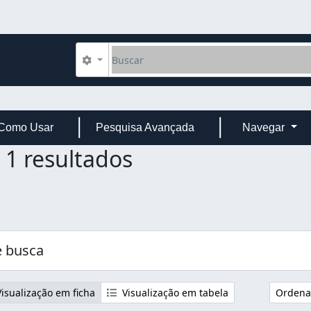
Buscar
Opções de busca
Como Usar
Pesquisa Avançada
Navegar
1 resultados
tro:
 busca
isualização em ficha
Visualização em tabela
Ordenar