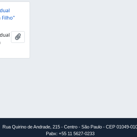
dual
 Filho"
dual
Adicionar a área de transferência
a
Rua Quirino de Andrade, 215 - Centro - São Paulo - CEP 01049-01
Pabx: +55 11 5627-0233