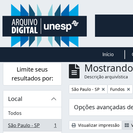
Skip to main content
Início
Mostrando 
Limite seus
Descrição arquivística
resultados por:
Remover filtro:
Remover fil
São Paulo - SP
Fundos
Local
Opções avançadas de
Todos
São Paulo - SP
1
Visualizar impressão
V
, 1 resultados