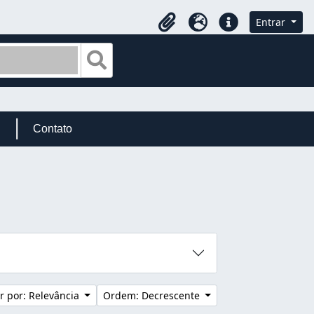
Entrar
Área de Transferência
Idioma
Atalhos
Busque na página de navegação
Contato
 por: Relevância
Ordem: Decrescente