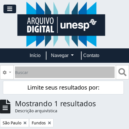
Skip to main content
Toggle navigation
Início
Navegar
Contato
Buscar
B
Opções de busca
Limite seus resultados por:
Mostrando 1 resultados
Descrição arquivística
Remover filtro:
Remover filtro:
São Paulo
Fundos