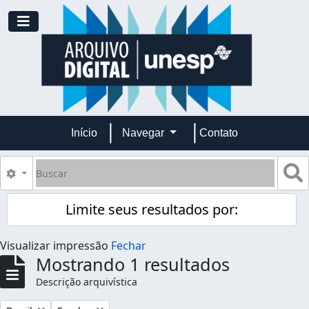
Skip to main content
Toggle navigation
Início
Navegar
Contato
Buscar
B
Opções de busca
Limite seus resultados por:
Visualizar impressão
Fechar
Mostrando 1 resultados
Descrição arquivística