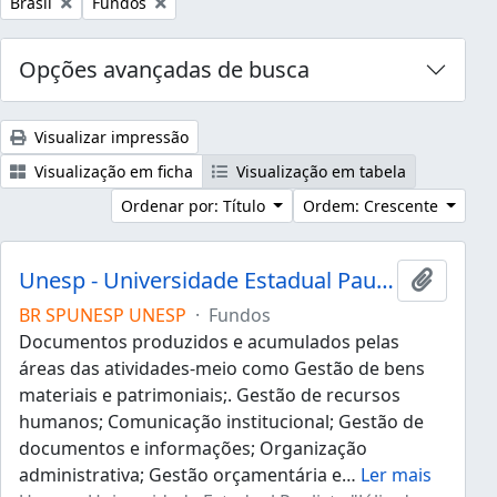
Remover filtro:
Remover filtro:
Brasil
Fundos
Opções avançadas de busca
Visualizar impressão
Visualização em ficha
Visualização em tabela
Ordenar por: Título
Ordem: Crescente
Unesp - Universidade Estadual Paulista "Júlio de Mesquita Filho"
Adicion
BR SPUNESP UNESP
·
Fundos
Documentos produzidos e acumulados pelas
áreas das atividades-meio como Gestão de bens
materiais e patrimoniais;. Gestão de recursos
humanos; Comunicação institucional; Gestão de
documentos e informações; Organização
administrativa; Gestão orçamentária e
…
Ler mais