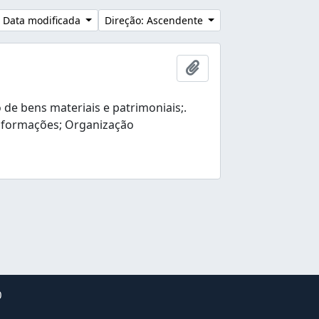
 Data modificada
Direção: Ascendente
Adicionar à área de tr
e bens materiais e patrimoniais;.
nformações; Organização
0