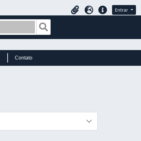
Entrar
Área de transferência
Idioma
Ligações rápidas
Busque na página de navegação
Contato