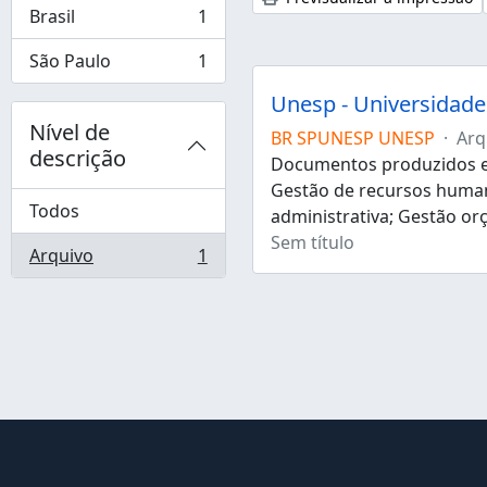
Brasil
1
, 1 resultados
São Paulo
1
, 1 resultados
Unesp - Universidade 
Nível de
BR SPUNESP UNESP
·
Arq
descrição
Documentos produzidos e 
Gestão de recursos human
Todos
administrativa; Gestão or
Sem título
Arquivo
1
, 1 resultados