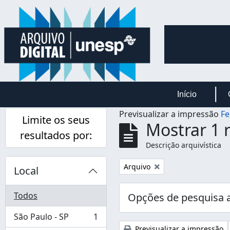
Skip to main content
Início
Previsualizar a impressão
Fe
Limite os seus
Mostrar 1 
resultados por:
Descrição arquivística
Remover filtro:
Arquivo
Local
Todos
Opções de pesquisa 
São Paulo - SP
1
, 1 resultados
Previsualizar a impressão