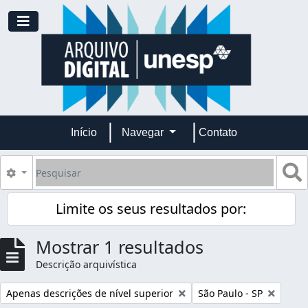
Skip to main content
Toggle navigation
Início
Navegar
Contato
Pesquisar
B
Opções de busca
Limite os seus resultados por:
Mostrar 1 resultados
Descrição arquivística
Remover filtro:
Remover filtro:
Apenas descrições de nível superior
São Paulo - SP