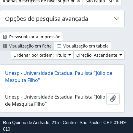
Remover filtro:
Remover filtro:
Apenas descrições de nível superior
São Paulo - SP
Opções de pesquisa avançada
Previsualizar a impressão
Visualização em ficha
Visualização em tabela
Ordenar por ordem: Título
Direção: Ascendente
Unesp - Universidade Estadual Paulista "Júlio de
Mesquita Filho"
Unesp - Universidade Estadual Paulista "Júlio
Adicion
de Mesquita Filho"
Rua Quirino de Andrade, 215 - Centro - São Paulo - CEP 01049-
010