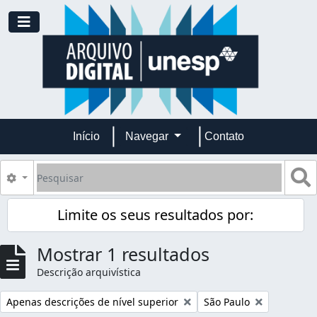
Skip to main content
Toggle navigation
Início
Navegar
Contato
Pesquisar
B
Opções de busca
Limite os seus resultados por:
Mostrar 1 resultados
Descrição arquivística
Remover filtro:
Remover filtro:
Apenas descrições de nível superior
São Paulo