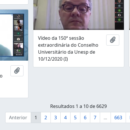
Vídeo da 150ª sessão
Adicio
extraordinária do Conselho
Universitário da Unesp de
10/12/2020 (I)
Adicionar à área de transferência
ho
Resultados 1 a 10 de 6629
Anterior
1
2
3
4
5
6
7
...
663