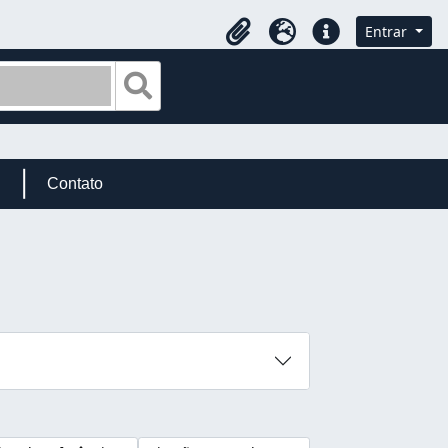
Entrar
Área de transferência
Idioma
Ligações rápidas
Busque na página de navegação
Contato