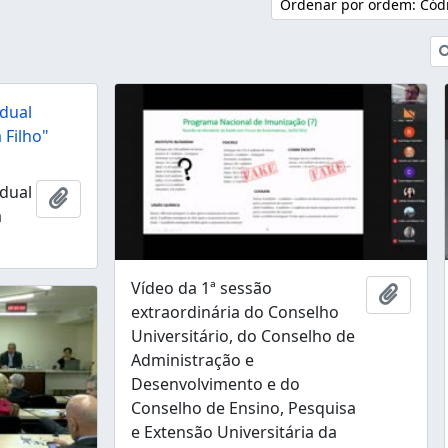
Ordenar por ordem: Códi
dual
 Filho"
dual
Adicionar à área de transferência
a
Vídeo da 1ª sessão
Adicio
extraordinária do Conselho
Universitário, do Conselho de
Administração e
Desenvolvimento e do
Conselho de Ensino, Pesquisa
e Extensão Universitária da