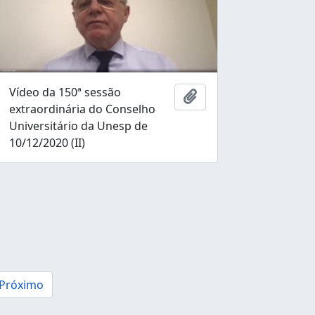
Vídeo da 150ª sessão
nar à área de transferência
Adicionar à área de tr
extraordinária do Conselho
Universitário da Unesp de
10/12/2020 (II)
Próximo