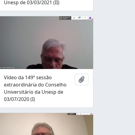
Unesp de 03/03/2021 (II)
Vídeo da 149ª sessão
nar à área de transferência
Adicionar à área de tr
extraordinária do Conselho
Universitário da Unesp de
03/07/2020 (I)