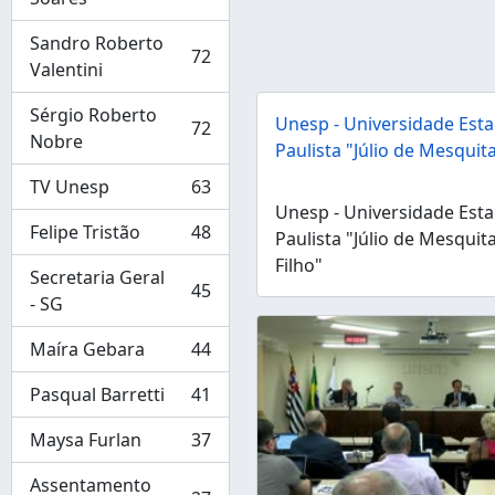
Sandro Roberto
72
, 72 resultados
Valentini
Sérgio Roberto
Unesp - Universidade Esta
72
, 72 resultados
Nobre
Paulista "Júlio de Mesquita
TV Unesp
63
, 63 resultados
Unesp - Universidade Esta
Felipe Tristão
48
Paulista "Júlio de Mesquit
, 48 resultados
Filho"
Secretaria Geral
45
, 45 resultados
- SG
Maíra Gebara
44
, 44 resultados
Pasqual Barretti
41
, 41 resultados
Maysa Furlan
37
, 37 resultados
Assentamento