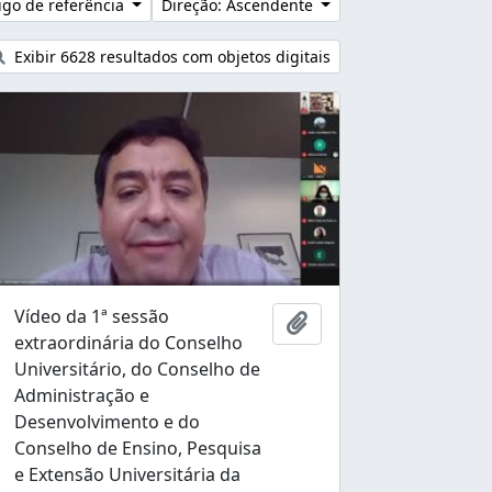
go de referência
Direção: Ascendente
Exibir 6628 resultados com objetos digitais
Vídeo da 1ª sessão
nar à área de transferência
Adicionar à área de tr
extraordinária do Conselho
Universitário, do Conselho de
Administração e
Desenvolvimento e do
Conselho de Ensino, Pesquisa
e Extensão Universitária da