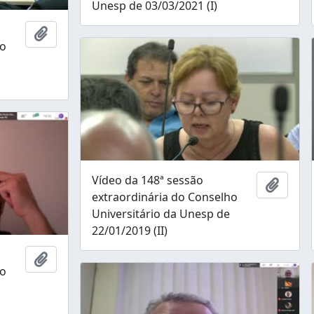
Unesp de 03/03/2021 (I)
Adicionar à área de transferência
ho
Vídeo da 148ª sessão
Adicio
extraordinária do Conselho
Universitário da Unesp de
22/01/2019 (II)
Adicionar à área de transferência
ho