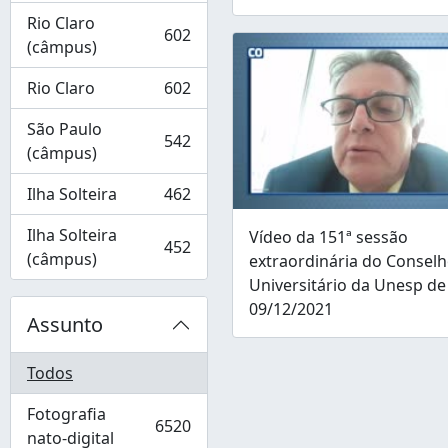
Rio Claro
602
, 602 resultados
(câmpus)
Rio Claro
602
, 602 resultados
São Paulo
542
, 542 resultados
(câmpus)
Ilha Solteira
462
, 462 resultados
Ilha Solteira
Vídeo da 151ª sessão
452
, 452 resultados
(câmpus)
extraordinária do Consel
Universitário da Unesp de
09/12/2021
Assunto
Todos
Fotografia
6520
, 6520 resultados
nato-digital