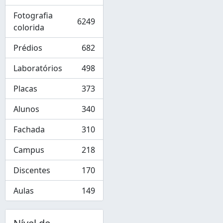
Fotografia
6249
, 6249 resultados
colorida
Prédios
682
, 682 resultados
Laboratórios
498
, 498 resultados
Placas
373
, 373 resultados
Alunos
340
, 340 resultados
Fachada
310
, 310 resultados
Campus
218
, 218 resultados
Discentes
170
, 170 resultados
Aulas
149
, 149 resultados