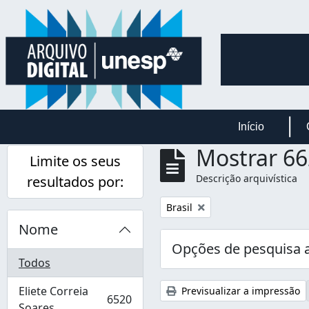
Skip to main content
Início
Mostrar 66
Limite os seus
Descrição arquivística
resultados por:
Remover filtro:
Brasil
Nome
Opções de pesquisa 
Todos
Eliete Correia
Previsualizar a impressão
6520
, 6520 resultados
Soares