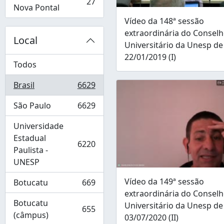
27
, 27 resultados
Nova Pontal
Vídeo da 148ª sessão
extraordinária do Consel
Local
Universitário da Unesp de
22/01/2019 (I)
Todos
Brasil
6629
, 6629 resultados
São Paulo
6629
, 6629 resultados
Universidade
Estadual
6220
, 6220 resultados
Paulista -
UNESP
Vídeo da 149ª sessão
Botucatu
669
, 669 resultados
extraordinária do Consel
Botucatu
Universitário da Unesp de
655
, 655 resultados
(câmpus)
03/07/2020 (II)