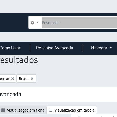
Pesquisar
Opções de busca
Como Usar
Pesquisa Avançada
Navegar
resultados
Remover filtro:
perior
Brasil
avançada
Visualização em ficha
Visualização em tabela