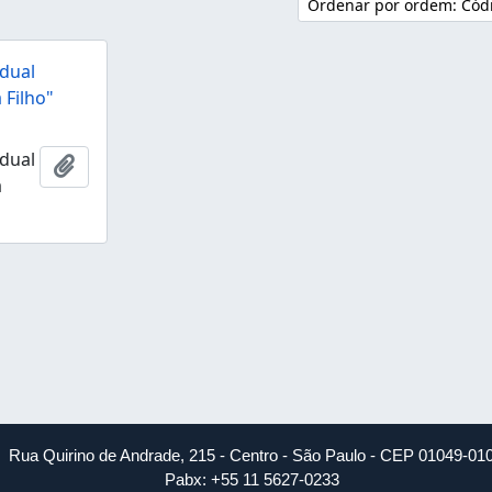
Ordenar por ordem: Códi
dual
 Filho"
dual
Adicionar à área de transferência
a
Rua Quirino de Andrade, 215 - Centro - São Paulo - CEP 01049-01
Pabx: +55 11 5627-0233