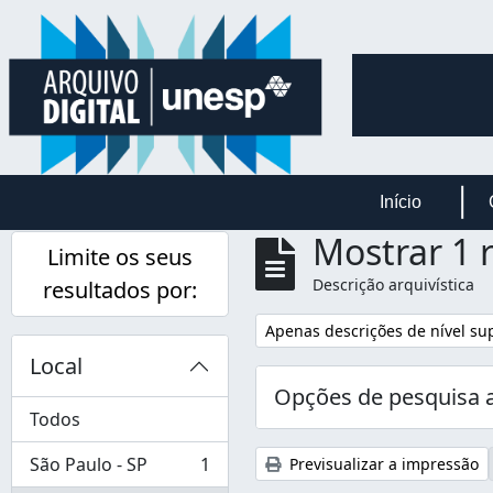
Skip to main content
Início
Mostrar 1 
Limite os seus
Descrição arquivística
resultados por:
Remover filtro:
Apenas descrições de nível su
Local
Opções de pesquisa 
Todos
São Paulo - SP
1
Previsualizar a impressão
, 1 resultados