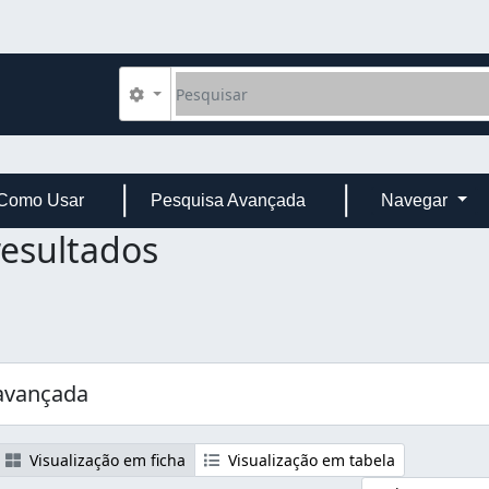
Pesquisar
Opções de busca
Como Usar
Pesquisa Avançada
Navegar
resultados
avançada
Visualização em ficha
Visualização em tabela