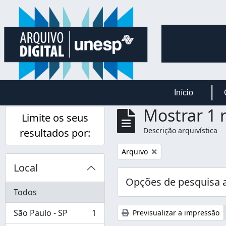
Skip to main content
Início
Mostrar 1 
Limite os seus
Descrição arquivística
resultados por:
Remover filtro:
Arquivo
Local
Opções de pesquisa 
Todos
São Paulo - SP
1
Previsualizar a impressão
, 1 resultados