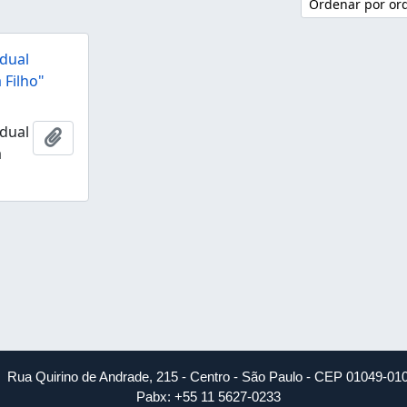
Ordenar por or
dual
 Filho"
dual
Adicionar à área de transferência
a
Rua Quirino de Andrade, 215 - Centro - São Paulo - CEP 01049-01
Pabx: +55 11 5627-0233