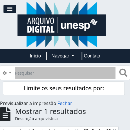
Skip to main content
Toggle navigation
Início
Navegar
Contato
Pesquisar
B
Opções de busca
Limite os seus resultados por:
Previsualizar a impressão
Fechar
Mostrar 1 resultados
Descrição arquivística