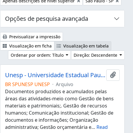
Remover filtro:
Remover filtro:
Apenas descrições de nível superior
São Paulo - SP
Opções de pesquisa avançada
Previsualizar a impressão
Visualização em ficha
Visualização em tabela
Ordenar por ordem: Título
Direção: Descendente
Unesp - Universidade Estadual Paulista "Júlio de Mesquita Filho"
Adicion
BR SPUNESP UNESP
·
Arquivo
Documentos produzidos e acumulados pelas
áreas das atividades-meio como Gestão de bens
materiais e patrimoniais;. Gestão de recursos
humanos; Comunicação institucional; Gestão de
documentos e informações; Organização
administrativa; Gestão orçamentária e
…
Read