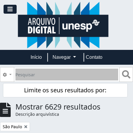
Skip to main content
Toggle navigation
Início
Navegar
Contato
Pesquisar
B
Opções de busca
Limite os seus resultados por:
Mostrar 6629 resultados
Descrição arquivística
Remover filtro:
São Paulo