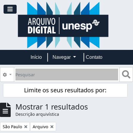
Skip to main content
Toggle navigation
Início
Navegar
Contato
Pesquisar
B
Opções de busca
Limite os seus resultados por:
Mostrar 1 resultados
Descrição arquivística
Remover filtro:
Remover filtro:
São Paulo
Arquivo