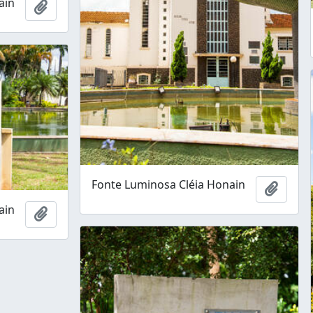
ain
Adicionar à área de transferência
Fonte Luminosa Cléia Honain
Adicio
ain
Adicionar à área de transferência