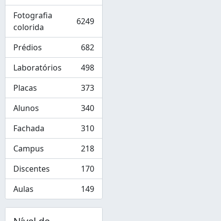
Fotografia
6249
, 6249 resultados
colorida
Prédios
682
, 682 resultados
Laboratórios
498
, 498 resultados
Placas
373
, 373 resultados
Alunos
340
, 340 resultados
Fachada
310
, 310 resultados
Campus
218
, 218 resultados
Discentes
170
, 170 resultados
Aulas
149
, 149 resultados