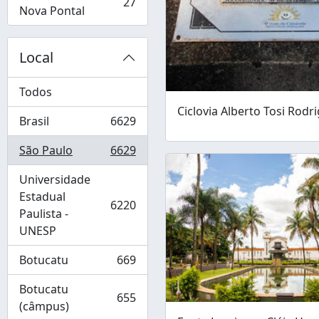
27
, 27 resultados
Nova Pontal
Local
Todos
Ciclovia Alberto Tosi Rodr
Brasil
6629
, 6629 resultados
São Paulo
6629
, 6629 resultados
Universidade
Estadual
6220
, 6220 resultados
Paulista -
UNESP
Botucatu
669
, 669 resultados
Botucatu
655
, 655 resultados
(câmpus)