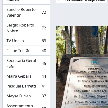
Sandro Roberto
72
, 72 resultados
Valentini
Sérgio Roberto
72
, 72 resultados
Nobre
TV Unesp
63
, 63 resultados
Felipe Tristão
48
, 48 resultados
Secretaria Geral
45
, 45 resultados
- SG
Maíra Gebara
44
, 44 resultados
Pasqual Barretti
41
, 41 resultados
Maysa Furlan
37
, 37 resultados
Assentamento