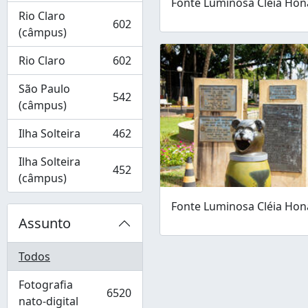
Fonte Luminosa Cléia Hon
Rio Claro
602
, 602 resultados
(câmpus)
Rio Claro
602
, 602 resultados
São Paulo
542
, 542 resultados
(câmpus)
Ilha Solteira
462
, 462 resultados
Ilha Solteira
452
, 452 resultados
(câmpus)
Fonte Luminosa Cléia Hon
Assunto
Todos
Fotografia
6520
, 6520 resultados
nato-digital