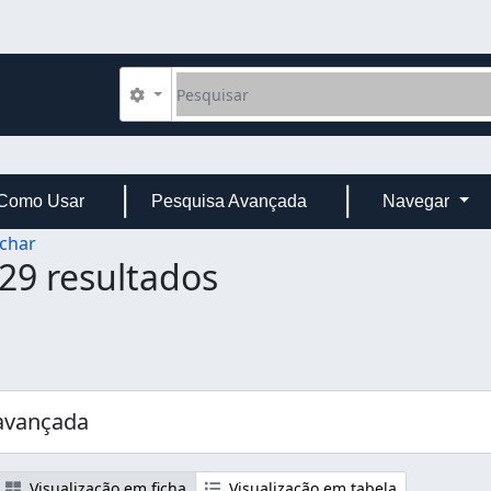
Pesquisar
Opções de busca
Como Usar
Pesquisa Avançada
Navegar
char
29 resultados
avançada
Visualização em ficha
Visualização em tabela