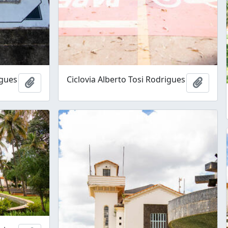
igues
Ciclovia Alberto Tosi Rodrigues
Adicionar à área de transferência
Adicio