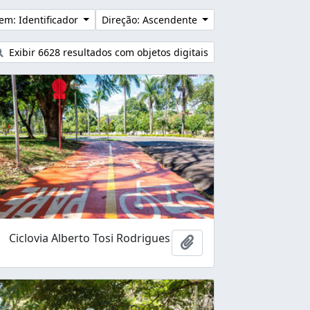
em: Identificador
Direção: Ascendente
Exibir 6628 resultados com objetos digitais
Ciclovia Alberto Tosi Rodrigues
Adicionar à área de tr