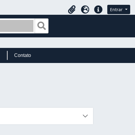
Entrar
Área de transferência
Idioma
Ligações rápidas
Busque na página de navegação
Contato