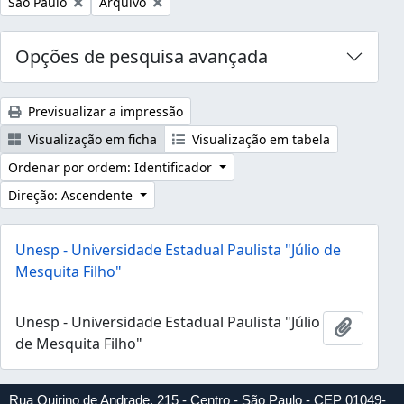
Remover filtro:
Remover filtro:
São Paulo
Arquivo
Opções de pesquisa avançada
Previsualizar a impressão
Visualização em ficha
Visualização em tabela
Ordenar por ordem: Identificador
Direção: Ascendente
Unesp - Universidade Estadual Paulista "Júlio de
Mesquita Filho"
Unesp - Universidade Estadual Paulista "Júlio
Adicion
de Mesquita Filho"
Rua Quirino de Andrade, 215 - Centro - São Paulo - CEP 01049-