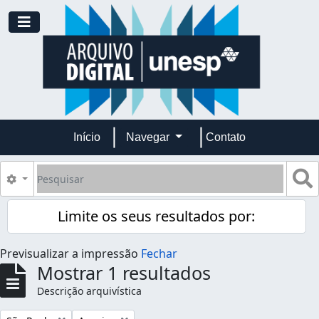
Skip to main content
Toggle navigation
Início
Navegar
Contato
Pesquisar
B
Opções de busca
Limite os seus resultados por:
Previsualizar a impressão
Fechar
Mostrar 1 resultados
Descrição arquivística