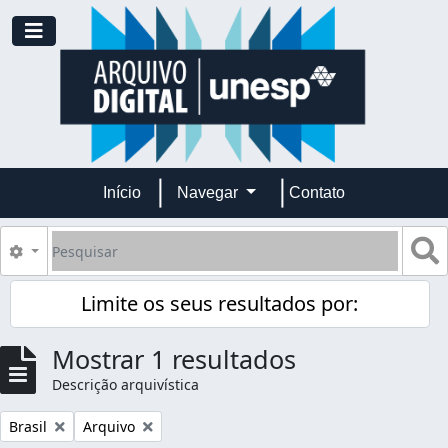
Skip to main content
Toggle navigation
Início
Navegar
Contato
Pesquisar
B
Opções de busca
Limite os seus resultados por:
Mostrar 1 resultados
Descrição arquivística
Remover filtro:
Remover filtro:
Brasil
Arquivo