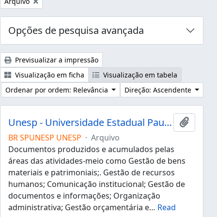
Remover filtro:
Arquivo
Opções de pesquisa avançada
Previsualizar a impressão
Visualização em ficha
Visualização em tabela
Ordenar por ordem: Relevância
Direção: Ascendente
Unesp - Universidade Estadual Paulista "Júlio de Mesquita Filho"
Adicion
BR SPUNESP UNESP
·
Arquivo
Documentos produzidos e acumulados pelas
áreas das atividades-meio como Gestão de bens
materiais e patrimoniais;. Gestão de recursos
humanos; Comunicação institucional; Gestão de
documentos e informações; Organização
administrativa; Gestão orçamentária e
…
Read