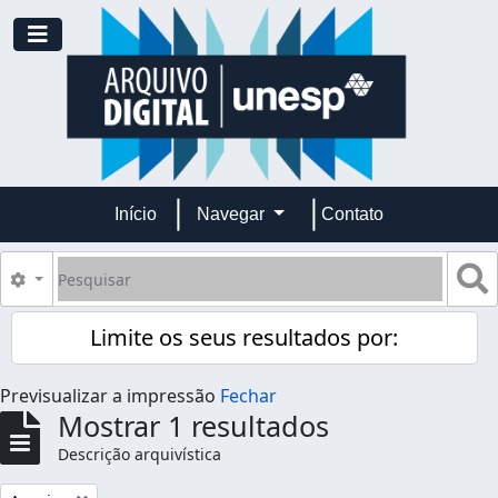
Skip to main content
Toggle navigation
Início
Navegar
Contato
Pesquisar
B
Opções de busca
Limite os seus resultados por:
Previsualizar a impressão
Fechar
Mostrar 1 resultados
Descrição arquivística