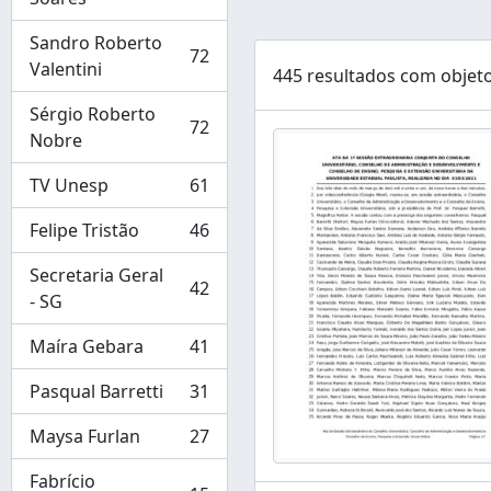
Sandro Roberto
72
, 72 resultados
Valentini
445 resultados com objeto
Sérgio Roberto
72
, 72 resultados
Nobre
TV Unesp
61
, 61 resultados
Felipe Tristão
46
, 46 resultados
Secretaria Geral
42
, 42 resultados
- SG
Maíra Gebara
41
, 41 resultados
Pasqual Barretti
31
, 31 resultados
Maysa Furlan
27
, 27 resultados
Fabrício