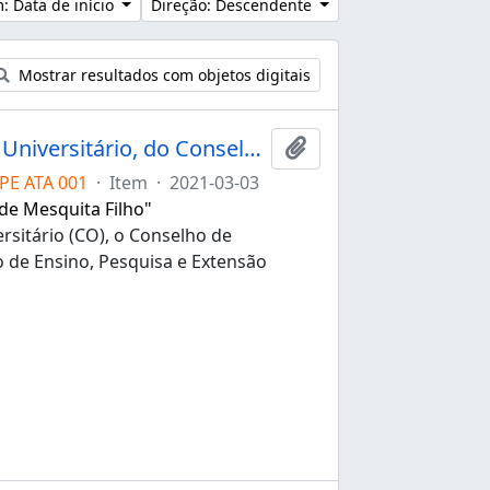
: Data de início
Direção: Descendente
Mostrar resultados com objetos digitais
Ata da 1ª sessão extraordinária do Conselho Universitário, do Conselho de Administração e Desenvolvimento e do Conselho de Ensino, Pesquisa e Extensão Universitária da Unesp de 03/03/2021
Adicionar à área de tr
PE ATA 001
·
Item
·
2021-03-03
 de Mesquita Filho"
rsitário (CO), o Conselho de
 de Ensino, Pesquisa e Extensão