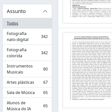
Assunto
Todos
Fotografia
342
, 342 resultados
nato-digital
Fotografia
342
, 342 resultados
colorida
Instrumentos
80
, 80 resultados
Musicais
Artes plásticas
67
, 67 resultados
Sala de Música
65
, 65 resultados
Alunos de
65
, 65 resultados
Música do IA