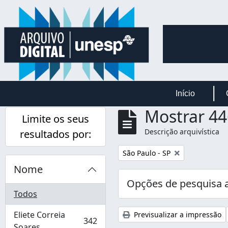
Skip to main content
Início
Mostrar 44
Limite os seus
Descrição arquivística
resultados por:
Remover filtro:
São Paulo - SP
Nome
Opções de pesquisa 
Todos
Eliete Correia
Previsualizar a impressão
342
, 342 resultados
Soares