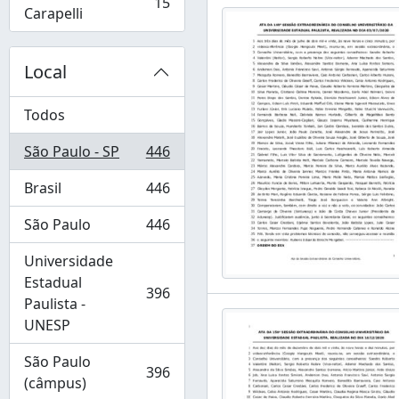
15
, 15 resultados
Carapelli
Local
Todos
São Paulo - SP
446
, 446 resultados
Brasil
446
, 446 resultados
São Paulo
446
, 446 resultados
Universidade
Estadual
396
, 396 resultados
Paulista -
UNESP
São Paulo
396
, 396 resultados
(câmpus)