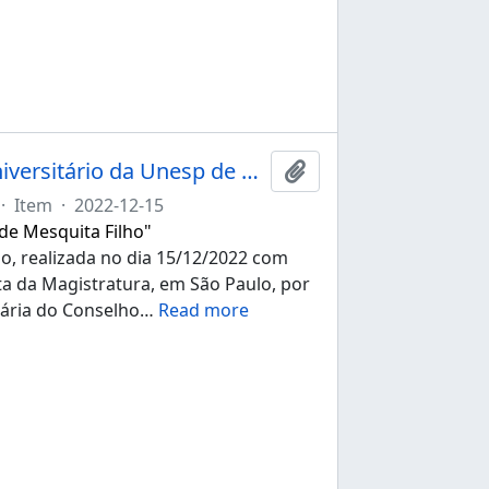
Ata da 274ª sessão ordinária do Conselho Universitário da Unesp de 15/12/2022
Adicionar à área de tr
·
Item
·
2022-12-15
 de Mesquita Filho"
io, realizada no dia 15/12/2022 com
ista da Magistratura, em São Paulo, por
nária do Conselho
…
Read more