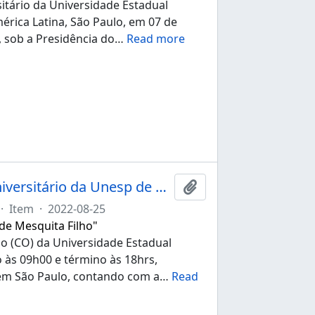
itário da Universidade Estadual
érica Latina, São Paulo, em 07 de
, sob a Presidência do
…
Read more
Ata da 272ª sessão ordinária do Conselho Universitário da Unesp de 25/08/2022
Adicionar à área de tr
·
Item
·
2022-08-25
 de Mesquita Filho"
io (CO) da Universidade Estadual
o às 09h00 e término às 18hrs,
 em São Paulo, contando com a
…
Read