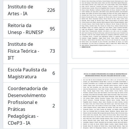
Instituto de
226
, 226 resultados
Artes - IA
Reitoria da
95
, 95 resultados
Unesp - RUNESP
Instituto de
Física Teórica -
73
, 73 resultados
IFT
Escola Paulista da
6
, 6 resultados
Magistratura
Coordenadoria de
Desenvolvimento
Profissional e
2
, 2 resultados
Práticas
Pedagógicas -
CDeP3 - IA