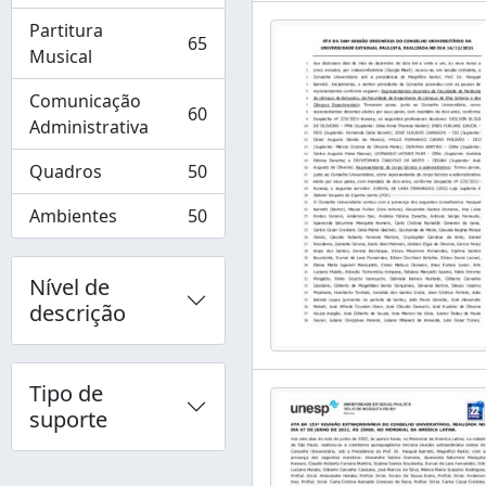
Partitura
65
, 65 resultados
Musical
Comunicação
60
, 60 resultados
Administrativa
Quadros
50
, 50 resultados
Ambientes
50
, 50 resultados
Nível de
descrição
Tipo de
suporte