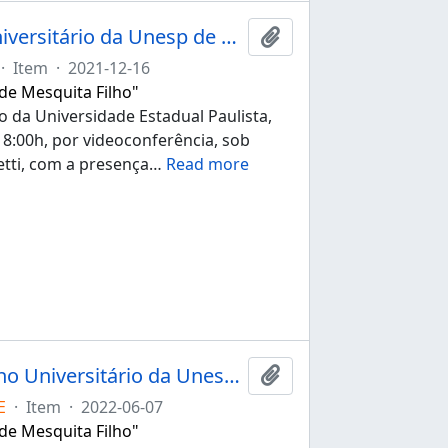
Ata da 268ª sessão ordinária do Conselho Universitário da Unesp de 16/12/2021
Adicionar à área de tr
·
Item
·
2021-12-16
 de Mesquita Filho"
o da Universidade Estadual Paulista,
 18:00h, por videoconferência, sob
etti, com a presença
…
Read more
Ata da 153ª sessão extraordinária do Conselho Universitário da Unesp de 07/06/2022
Adicionar à área de tr
E
·
Item
·
2022-06-07
 de Mesquita Filho"