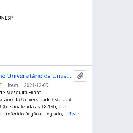
UNESP
Ata da 151ª sessão extraordinária do Conselho Universitário da Unesp de 09/12/2021
Adicionar à área de tr
E
·
Item
·
2021-12-09
 de Mesquita Filho"
itário da Universidade Estadual
10h e finalizada às 18:15h, por
do referido órgão colegiado,
…
Read