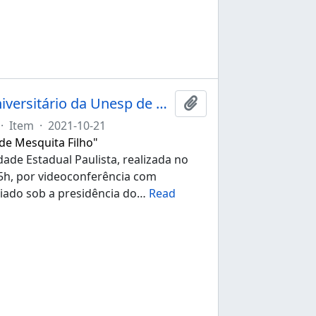
Ata da 267ª sessão ordinária do Conselho Universitário da Unesp de 21/10/2021
Adicionar à área de tr
·
Item
·
2021-10-21
 de Mesquita Filho"
ade Estadual Paulista, realizada no
:15h, por videoconferência com
iado sob a presidência do
…
Read