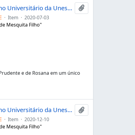
Ata da 149ª sessão extraordinária do Conselho Universitário da Unesp de 03/07/2020
Adicionar à área de tr
E
·
Item
·
2020-07-03
 de Mesquita Filho"
 Prudente e de Rosana em um único
Ata da 150ª sessão extraordinária do Conselho Universitário da Unesp de 10/12/2020
Adicionar à área de tr
E
·
Item
·
2020-12-10
 de Mesquita Filho"