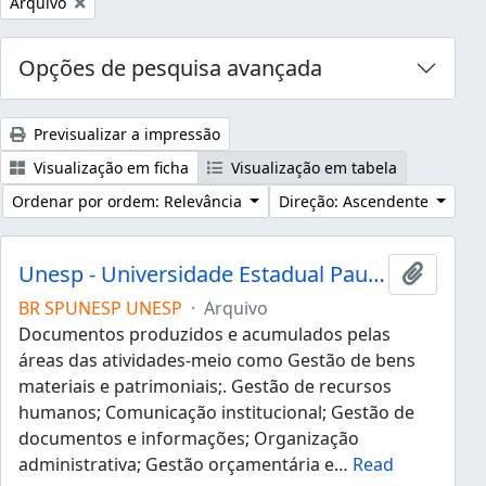
Remover filtro:
Arquivo
Opções de pesquisa avançada
Previsualizar a impressão
Visualização em ficha
Visualização em tabela
Ordenar por ordem: Relevância
Direção: Ascendente
Unesp - Universidade Estadual Paulista "Júlio de Mesquita Filho"
Adicion
BR SPUNESP UNESP
·
Arquivo
Documentos produzidos e acumulados pelas
áreas das atividades-meio como Gestão de bens
materiais e patrimoniais;. Gestão de recursos
humanos; Comunicação institucional; Gestão de
documentos e informações; Organização
administrativa; Gestão orçamentária e
…
Read