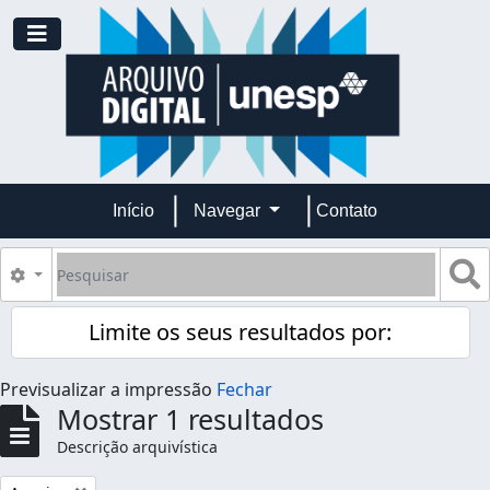
Skip to main content
Toggle navigation
Início
Navegar
Contato
Pesquisar
B
Opções de busca
Limite os seus resultados por:
Previsualizar a impressão
Fechar
Mostrar 1 resultados
Descrição arquivística