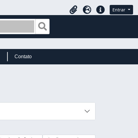
Entrar
Área de transferência
Idioma
Ligações rápidas
Busque na página de navegação
Contato