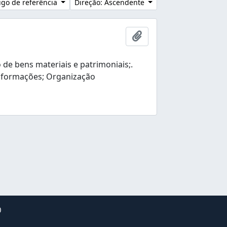
go de referência
Direção: Ascendente
Adicionar à área de tr
e bens materiais e patrimoniais;.
nformações; Organização
0