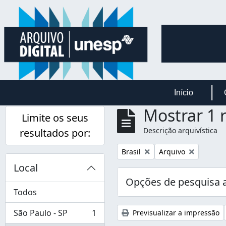
Skip to main content
Início
Mostrar 1 
Limite os seus
Descrição arquivística
resultados por:
Remover filtro:
Remover filtro:
Brasil
Arquivo
Local
Opções de pesquisa 
Todos
São Paulo - SP
1
Previsualizar a impressão
, 1 resultados