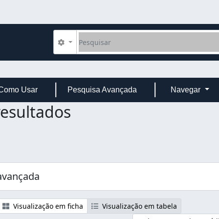
Pesquisar
Opções de busca
Como Usar
Pesquisa Avançada
Navegar
resultados
avançada
Visualização em ficha
Visualização em tabela