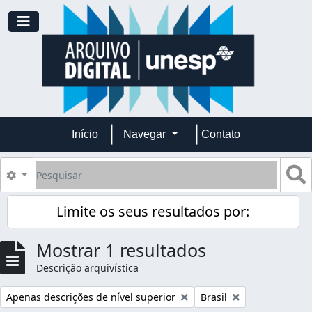
Skip to main content
Toggle navigation
Início
Navegar
Contato
Pesquisar
B
Opções de busca
Limite os seus resultados por:
Mostrar 1 resultados
Descrição arquivística
Remover filtro:
Remover filtro:
Apenas descrições de nível superior
Brasil