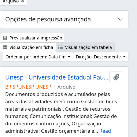
Remover filtro:
Arquivo
Opções de pesquisa avançada
Previsualizar a impressão
Visualização em ficha
Visualização em tabela
Ordenar por ordem: Data fim
Direção: Descendente
Unesp - Universidade Estadual Paulista "Júlio de Mesquita Filho"
Adicion
BR SPUNESP UNESP
·
Arquivo
Documentos produzidos e acumulados pelas
áreas das atividades-meio como Gestão de bens
materiais e patrimoniais;. Gestão de recursos
humanos; Comunicação institucional; Gestão de
documentos e informações; Organização
administrativa; Gestão orçamentária e
…
Read