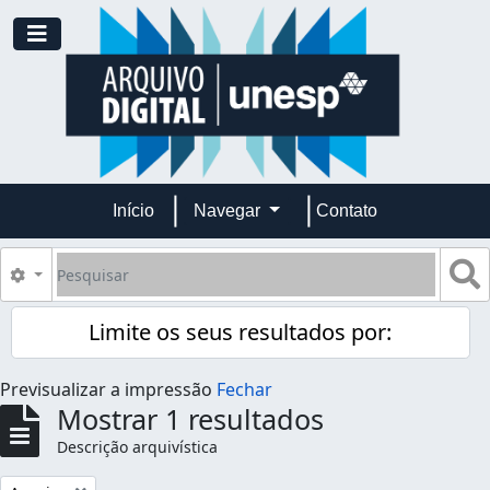
Skip to main content
Toggle navigation
Início
Navegar
Contato
Pesquisar
B
Opções de busca
Limite os seus resultados por:
Previsualizar a impressão
Fechar
Mostrar 1 resultados
Descrição arquivística