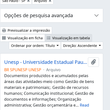
Remover filtro:
Remover filtro:
São Paulo - SP
Arquivo
Opções de pesquisa avançada
Previsualizar a impressão
Visualização em ficha
Visualização em tabela
Ordenar por ordem: Título
Direção: Ascendente
Unesp - Universidade Estadual Paulista "Júlio de Mesquita Filho"
Adicion
BR SPUNESP UNESP
·
Arquivo
Documentos produzidos e acumulados pelas
áreas das atividades-meio como Gestão de bens
materiais e patrimoniais;. Gestão de recursos
humanos; Comunicação institucional; Gestão de
documentos e informações; Organização
administrativa; Gestão orçamentária e
…
Read