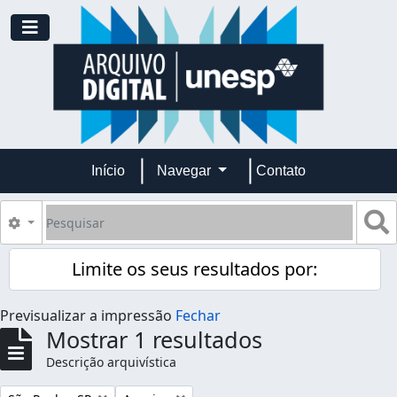
Skip to main content
Toggle navigation
Início
Navegar
Contato
Pesquisar
B
Opções de busca
Limite os seus resultados por:
Previsualizar a impressão
Fechar
Mostrar 1 resultados
Descrição arquivística