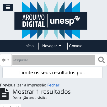
Skip to main content
Toggle navigation
Início
Navegar
Contato
Pesquisar
B
Opções de busca
Limite os seus resultados por:
Previsualizar a impressão
Fechar
Mostrar 1 resultados
Descrição arquivística