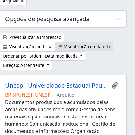
Remover filtro:
Arquivo
Opções de pesquisa avançada
Previsualizar a impressão
Visualização em ficha
Visualização em tabela
Ordenar por ordem: Data modificada
Direção: Ascendente
Unesp - Universidade Estadual Paulista "Júlio de Mesquita Filho"
Adicion
BR SPUNESP UNESP
·
Arquivo
Documentos produzidos e acumulados pelas
áreas das atividades-meio como Gestão de bens
materiais e patrimoniais;. Gestão de recursos
humanos; Comunicação institucional; Gestão de
documentos e informações; Organização