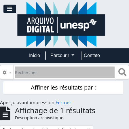
Skip to main content
Toggle navigation
Início
Parcourir
Contato
Rechercher
S
Search options
Affiner les résultats par :
Aperçu avant impression
Fermer
Affichage de 1 résultats
Description archivistique