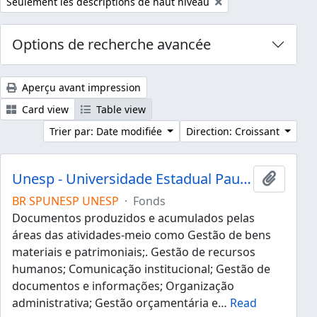
Remove filter:
Seulement les descriptions de haut niveau
Options de recherche avancée
Aperçu avant impression
Card view
Table view
Trier par: Date modifiée
Direction: Croissant
Unesp - Universidade Estadual Paulista "Júlio de Mesquita Filho"
Ajouter
BR SPUNESP UNESP
·
Fonds
Documentos produzidos e acumulados pelas
áreas das atividades-meio como Gestão de bens
materiais e patrimoniais;. Gestão de recursos
humanos; Comunicação institucional; Gestão de
documentos e informações; Organização
administrativa; Gestão orçamentária e
…
Read