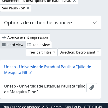
Remove filter:
Seulement les descriptions de haut niveau
Remove filter:
São Paulo - SP
Options de recherche avancée
Aperçu avant impression
Card view
Table view
Trier par: Titre
Direction: Décroissant
Unesp - Universidade Estadual Paulista "Júlio de
Mesquita Filho"
Unesp - Universidade Estadual Paulista "Júlio
Ajouter
de Mesquita Filho"
Rua Quirino de Andrade, 215 - Centro - São Paulo - CEP 01049-