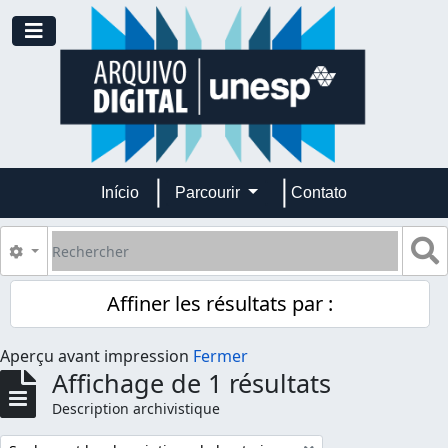
Skip to main content
Toggle navigation
Início
Parcourir
Contato
Rechercher
S
Search options
Affiner les résultats par :
Aperçu avant impression
Fermer
Affichage de 1 résultats
Description archivistique