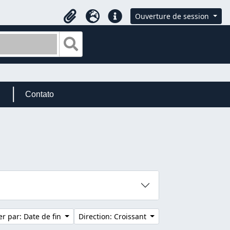
Ouverture de session
Presse-papier
Langue
Liens rapides
Search in browse page
Contato
er par: Date de fin
Direction: Croissant