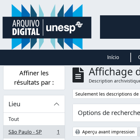
Skip to main content
Início
Affichage d
Affiner les
Description archivistiqu
résultats par :
Remove filter:
Seulement les descriptions de
Lieu
Options de recherch
Tout
São Paulo - SP
1
Aperçu avant impression
, 1 résultats