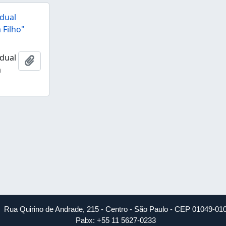
dual
 Filho"
dual
Ajouter au presse-papier
a
Rua Quirino de Andrade, 215 - Centro - São Paulo - CEP 01049-01
Pabx: +55 11 5627-0233