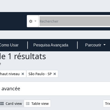
Rechercher
Search options
Como Usar
Pesquisa Avançada
Parcourir
e 1 résultats
e
Remove filter:
 haut niveau
São Paulo - SP
e avancée
Card view
Table view
Tri