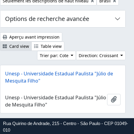
Remove filter:
Remove filter:
Seulement les descriptions de haut niveau
Brasil
Options de recherche avancée
Aperçu avant impression
Card view
Table view
Trier par: Cote
Direction: Croissant
Unesp - Universidade Estadual Paulista "Júlio de
Mesquita Filho"
Unesp - Universidade Estadual Paulista "Júlio
Ajouter
de Mesquita Filho"
Rua Quirino de Andrade, 215 - Centro - São Paulo - CEP 01049-
010