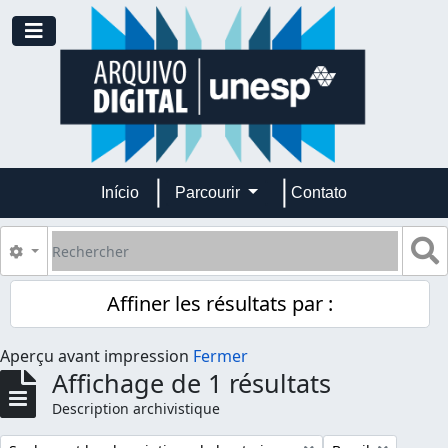
Skip to main content
Toggle navigation
Início
Parcourir
Contato
Rechercher
S
Search options
Affiner les résultats par :
Aperçu avant impression
Fermer
Affichage de 1 résultats
Description archivistique