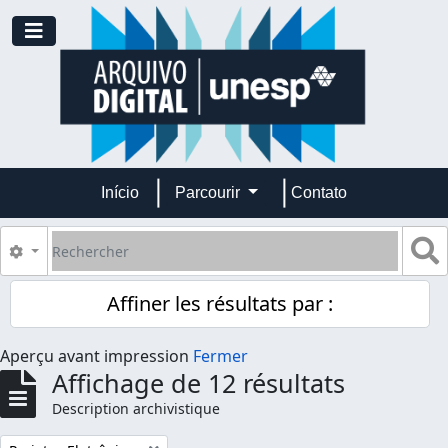
Skip to main content
Toggle navigation
Início
Parcourir
Contato
Rechercher
S
Search options
Affiner les résultats par :
Aperçu avant impression
Fermer
Affichage de 12 résultats
Description archivistique