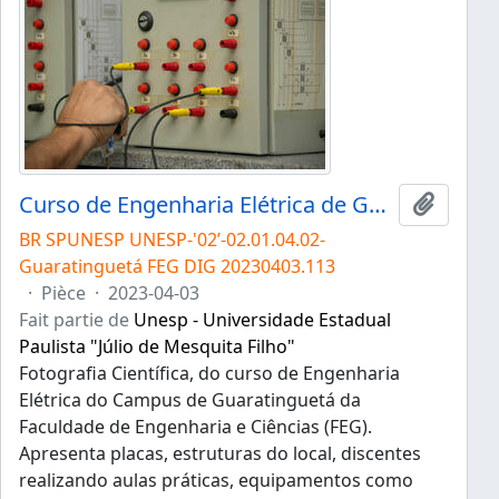
Curso de Engenharia Elétrica de Guaratinguetá
Ajouter
BR SPUNESP UNESP-'02’-02.01.04.02-
Guaratinguetá FEG DIG 20230403.113
·
Pièce
·
2023-04-03
Fait partie de
Unesp - Universidade Estadual
Paulista "Júlio de Mesquita Filho"
Fotografia Científica, do curso de Engenharia
Elétrica do Campus de Guaratinguetá da
Faculdade de Engenharia e Ciências (FEG).
Apresenta placas, estruturas do local, discentes
realizando aulas práticas, equipamentos como