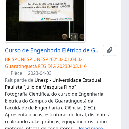
Curso de Engenharia Elétrica de Guaratinguetá
Ajouter
BR SPUNESP UNESP-'02’-02.01.04.02-
Guaratinguetá FEG DIG 20230403.116
·
Pièce
·
2023-04-03
Fait partie de
Unesp - Universidade Estadual
Paulista "Júlio de Mesquita Filho"
Fotografia Científica, do curso de Engenharia
Elétrica do Campus de Guaratinguetá da
Faculdade de Engenharia e Ciências (FEG).
Apresenta placas, estruturas do local, discentes
realizando aulas práticas, equipamentos como
motores, placas de condutores,
…
Read more