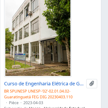
Curso de Engenharia Elétrica de Guaratinguetá
Ajouter
BR SPUNESP UNESP-'02’-02.01.04.02-
Guaratinguetá FEG DIG 20230403.110
·
Pièce
·
2023-04-03