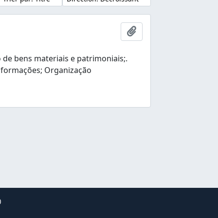
Ajouter au presse-pap
e bens materiais e patrimoniais;.
nformações; Organização
0