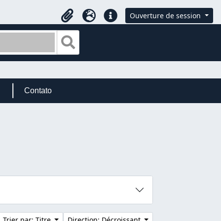
Ouverture de session
Presse-papier
Langue
Liens rapides
Search in browse page
Contato
Trier par: Titre
Direction: Décroissant