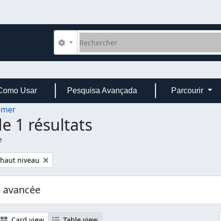
Rechercher
Search options
Como Usar
Pesquisa Avançada
Parcourir
rmer
e 1 résultats
e
 haut niveau
e avancée
Card view
Table view