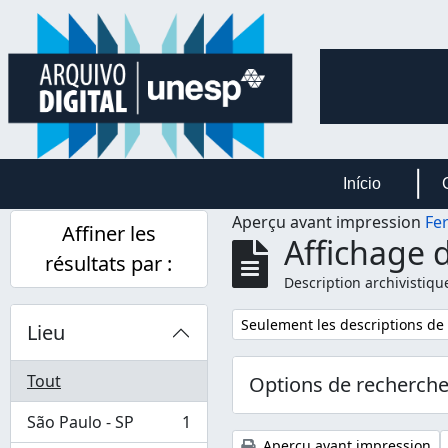
Skip to main content
Início
Aperçu avant impression
Fe
Affiner les
Affichage d
résultats par :
Description archivistiqu
Remove filter:
Seulement les descriptions de
Lieu
Tout
Options de recherch
São Paulo - SP
1
, 1 résultats
Aperçu avant impression