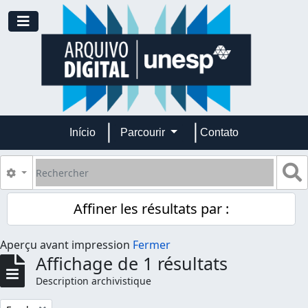
Skip to main content
Toggle navigation
Início
Parcourir
Contato
Rechercher
S
Search options
Affiner les résultats par :
Aperçu avant impression
Fermer
Affichage de 1 résultats
Description archivistique