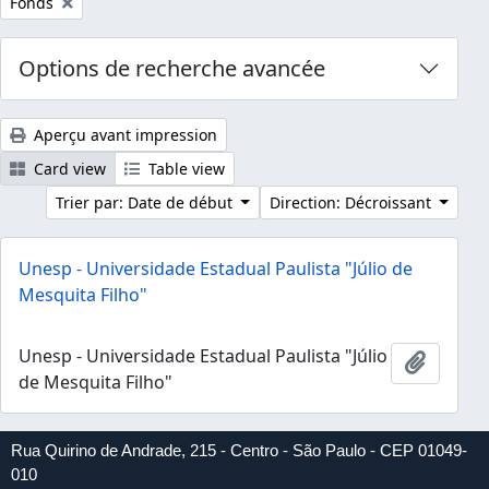
Remove filter:
Fonds
Options de recherche avancée
Aperçu avant impression
Card view
Table view
Trier par: Date de début
Direction: Décroissant
Unesp - Universidade Estadual Paulista "Júlio de
Mesquita Filho"
Unesp - Universidade Estadual Paulista "Júlio
Ajouter
de Mesquita Filho"
Rua Quirino de Andrade, 215 - Centro - São Paulo - CEP 01049-
010