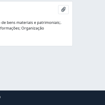
Ajouter au presse-pap
e bens materiais e patrimoniais;.
nformações; Organização
0