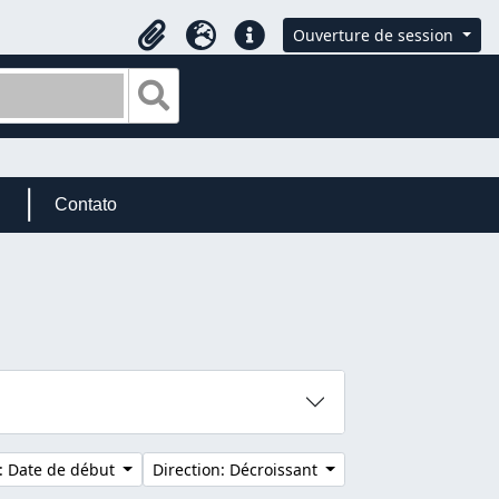
Ouverture de session
Presse-papier
Langue
Liens rapides
Search in browse page
Contato
r: Date de début
Direction: Décroissant