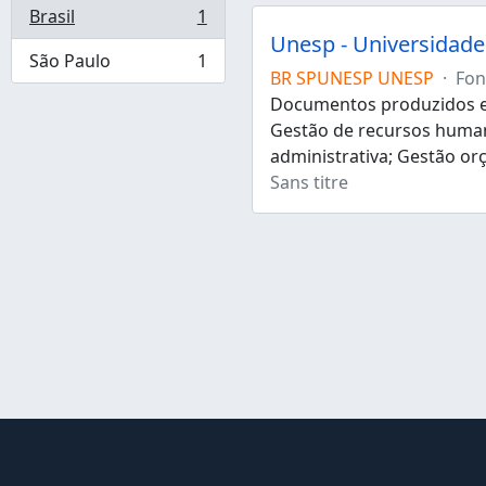
Brasil
1
, 1 résultats
Unesp - Universidade 
São Paulo
1
, 1 résultats
BR SPUNESP UNESP
·
Fon
Documentos produzidos e 
Gestão de recursos human
administrativa; Gestão or
Sans titre