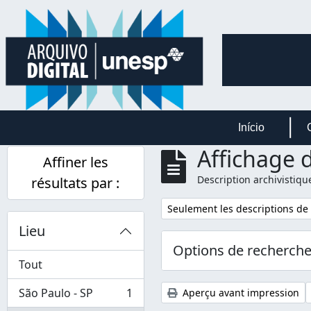
Skip to main content
Início
Affichage d
Affiner les
Description archivistiqu
résultats par :
Remove filter:
Seulement les descriptions de
Lieu
Options de recherch
Tout
São Paulo - SP
1
Aperçu avant impression
, 1 résultats