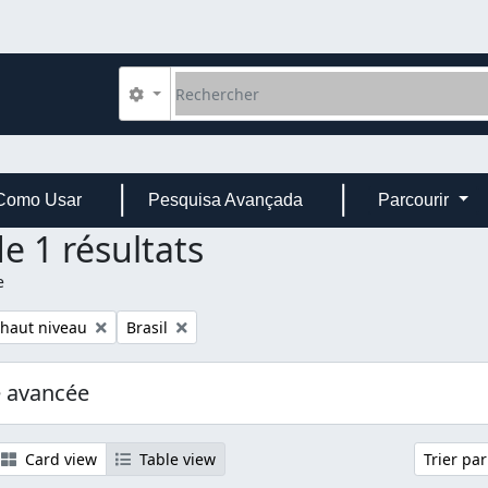
Rechercher
Search options
Como Usar
Pesquisa Avançada
Parcourir
e 1 résultats
e
Remove filter:
 haut niveau
Brasil
e avancée
Card view
Table view
Trier pa