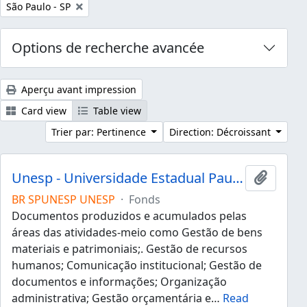
Remove filter:
São Paulo - SP
Options de recherche avancée
Aperçu avant impression
Card view
Table view
Trier par: Pertinence
Direction: Décroissant
Unesp - Universidade Estadual Paulista "Júlio de Mesquita Filho"
Ajouter
BR SPUNESP UNESP
·
Fonds
Documentos produzidos e acumulados pelas
áreas das atividades-meio como Gestão de bens
materiais e patrimoniais;. Gestão de recursos
humanos; Comunicação institucional; Gestão de
documentos e informações; Organização
administrativa; Gestão orçamentária e
…
Read