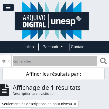
Skip to main content
Toggle navigation
Início
Parcourir
Contato
Rechercher
S
Search options
Affiner les résultats par :
Affichage de 1 résultats
Description archivistique
Remove filter:
Seulement les descriptions de haut niveau