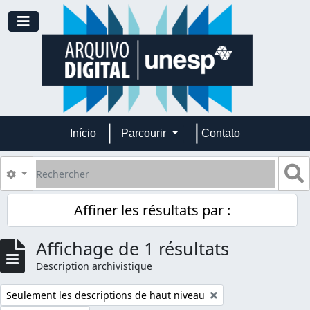
Skip to main content
Toggle navigation
Início
Parcourir
Contato
Rechercher
S
Search options
Affiner les résultats par :
Affichage de 1 résultats
Description archivistique
Remove filter:
Seulement les descriptions de haut niveau