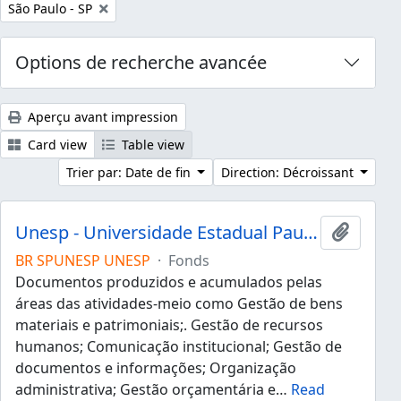
Remove filter:
São Paulo - SP
Options de recherche avancée
Aperçu avant impression
Card view
Table view
Trier par: Date de fin
Direction: Décroissant
Unesp - Universidade Estadual Paulista "Júlio de Mesquita Filho"
Ajouter
BR SPUNESP UNESP
·
Fonds
Documentos produzidos e acumulados pelas
áreas das atividades-meio como Gestão de bens
materiais e patrimoniais;. Gestão de recursos
humanos; Comunicação institucional; Gestão de
documentos e informações; Organização
administrativa; Gestão orçamentária e
…
Read