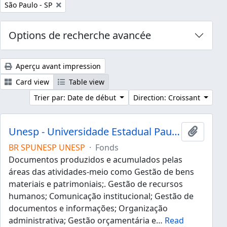
Remove filter:
São Paulo - SP
Options de recherche avancée
Aperçu avant impression
Card view
Table view
Trier par: Date de début
Direction: Croissant
Unesp - Universidade Estadual Paulista "Júlio de Mesquita Filho"
Ajouter
BR SPUNESP UNESP
·
Fonds
Documentos produzidos e acumulados pelas
áreas das atividades-meio como Gestão de bens
materiais e patrimoniais;. Gestão de recursos
humanos; Comunicação institucional; Gestão de
documentos e informações; Organização
administrativa; Gestão orçamentária e
…
Read