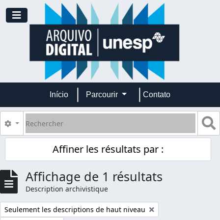
Skip to main content
Toggle navigation
Início
Parcourir
Contato
Rechercher
S
Search options
Affiner les résultats par :
Affichage de 1 résultats
Description archivistique
Remove filter:
Seulement les descriptions de haut niveau