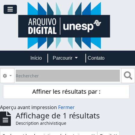
Skip to main content
Toggle navigation
Início
Parcourir
Contato
Rechercher
S
Search options
Affiner les résultats par :
Aperçu avant impression
Fermer
Affichage de 1 résultats
Description archivistique