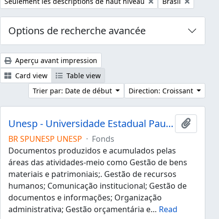
Remove filter:
Remove filter:
Seulement les descriptions de haut niveau
Brasil
Options de recherche avancée
Aperçu avant impression
Card view
Table view
Trier par: Date de début
Direction: Croissant
Unesp - Universidade Estadual Paulista "Júlio de Mesquita Filho"
Ajouter
BR SPUNESP UNESP
·
Fonds
Documentos produzidos e acumulados pelas
áreas das atividades-meio como Gestão de bens
materiais e patrimoniais;. Gestão de recursos
humanos; Comunicação institucional; Gestão de
documentos e informações; Organização
administrativa; Gestão orçamentária e
…
Read