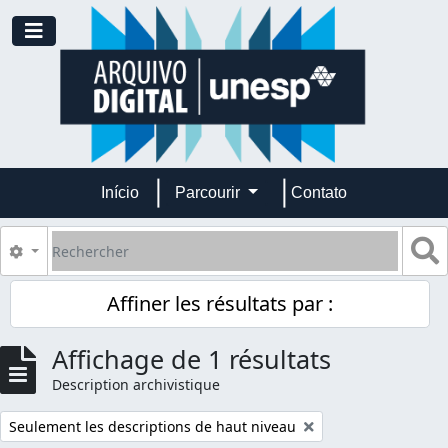
Skip to main content
Toggle navigation
Início
Parcourir
Contato
Rechercher
S
Search options
Affiner les résultats par :
Affichage de 1 résultats
Description archivistique
Remove filter:
Seulement les descriptions de haut niveau