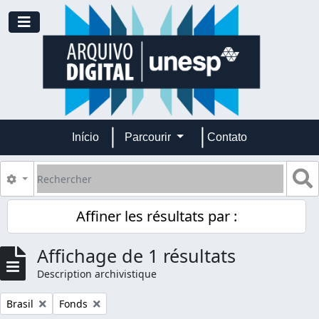
Skip to main content
Toggle navigation
Início
Parcourir
Contato
Rechercher
S
Search options
Affiner les résultats par :
Affichage de 1 résultats
Description archivistique
Remove filter:
Remove filter:
Brasil
Fonds