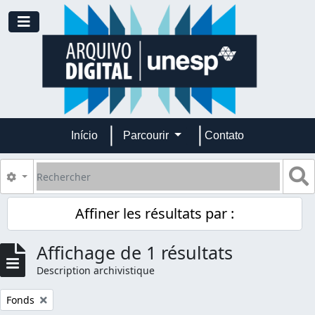
Skip to main content
Toggle navigation
Início
Parcourir
Contato
Rechercher
S
Search options
Affiner les résultats par :
Affichage de 1 résultats
Description archivistique
Remove filter:
Fonds